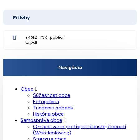
Prílohy
946f2_PSK_publici
ta.pdf
Navigácia
Obec
Súčasnosť obce
Fotogaléria
Triedenie odpadu
História obce
Samospráva obce
Oznamovanie protispoločenskej činnosti
(Whistleblowing)
Starosta obce